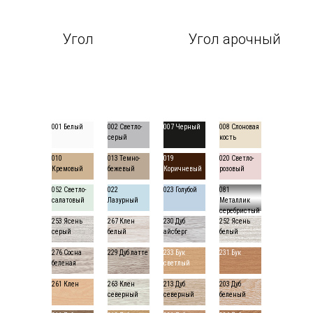
Угол
Угол арочный
001 Белый
002 Светло-
007 Черный
008 Слоновая
серый
кость
010
013 Темно-
019
020 Светло-
Кремовый
бежевый
Коричневый
розовый
052 Светло-
022
023 Голубой
081
салатовый
Лазурный
Металлик
серебристый
253 Ясень
267 Клен
230 Дуб
252 Ясень
серый
белый
айсберг
белый
276 Сосна
229 Дуб латте
233 Бук
231 Бук
беленая
светлый
261 Клен
263 Клен
213 Дуб
203 Дуб
северный
северный
беленый