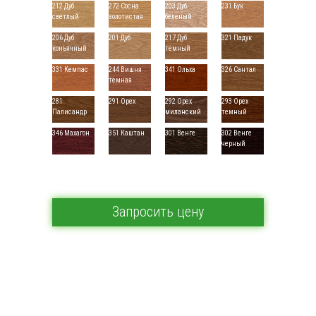
212 Дуб
272 Сосна
203 Дуб
231 Бук
светлый
золотистая
беленый
206 Дуб
201 Дуб
217 Дуб
321 Падук
коньячный
темный
331 Кемпас
244 Вишня
341 Ольха
326 Сантал
темная
281
291 Орех
292 Орех
293 Орех
Палисандр
миланский
темный
346 Махагон
351 Каштан
301 Венге
302 Венге
черный
Запросить цену