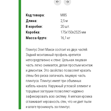
Код товара:
М85
Длина:
2,5 м
В коробке:
20 шт.
Коробка:
175х150х2525 мм
Масса бруто:
16,1 кг
Плинтус Элит Макси состоит из двух частей.
Задний монтажный профиль крепится
непосредственно к стене. Цельная лицевая
часть легко снимается, делая простым монтаж
и демонтаж. Это свойство позволяет красить
стены без риска запачкать лицевую часть
плинтуса. Плинтус имеет три объемных
кабель-канала. Наружный угловой элемент и
торцевые заглушки позволяют надежно
зафиксировать всю систему. А мягкая кромка
сглаживает неровность стен, что не дает пыли
и влаге проникнуть за плинтус.