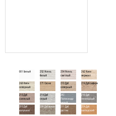
001 Белый
252 Ясень
254 Ясень
262 Клен
белый
светлый
вермонт
263 Клен
271 Сосна
213 Дуб
216 Дуб сафари
северный
северный
215 Дуб
214 Дуб
282
210 Дуб
снежный
серый
Палисандр
пепельный
серый
205 Дуб
208 Дуб мокко
211 Дуб
204 Дуб
капучино
рустик
имперский