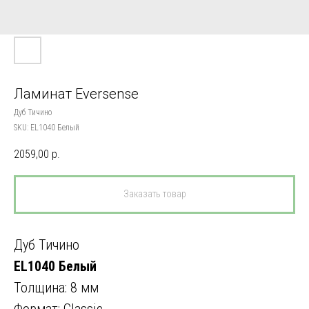
Ламинат Eversense
Дуб Тичино
SKU:
EL1040 Белый
2059,00
р.
Заказать товар
Дуб Тичино
EL1040 Белый
Толщина: 8 мм
Формат: Classic