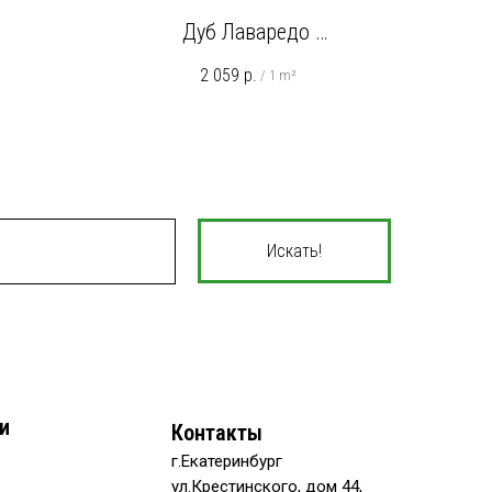
Дуб Лаваредо
ый
EL1047 Натуральный
2 059
р.
/
1 m²
Искать!
и
Контакты
г.Екатеринбург
ул.Крестинского, дом 44,