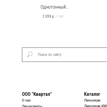
Однотонный
EL750 Ярко-серый
2 059
р.
/
1 m²
ООО "Квартал"
Каталог
О нас
Линолеум
Линолеум КМ
Лицензиаты