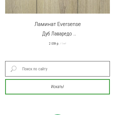
Ламинат Eversense
Дуб Лаваредо
EL1046 Натуральный светлый
2 059
р.
/
1 m²
Искать!