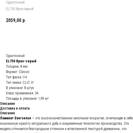
Однотонный
EL750 Ярко-серый
2059,00
р.
Заказать товар
Однотонный
EL750 Ярко-серый
Толщина: 8 мм
Формат: Classic
Тип фаски: V4
Тип замка: CLIC it!
В упаковке: 8 штук
Класс применения: 34
Площадь в упаковке: 1,99 м²
Описание
Доставка и оплата
Описание
Ламинат Eversense
— это высококачественное напольное покрытие, сочетающее в себе
изысканную красоту натурального дуба и современные технологии производства. Эта
модель отличается благородным оттенком и естественной текстурой древесины, что