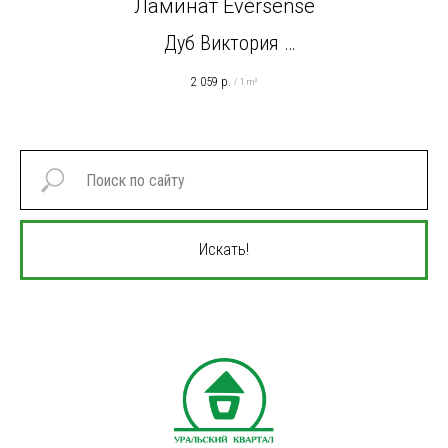
Ламинат Eversense
Дуб Виктория
EL1052 Натуральный
2 059
р.
/
1 m²
Искать!