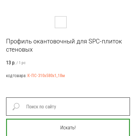
Профиль окантовочный для SPC-плиток
стеновых
13
р.
/
1 pc
код товара:
К-ПС-310х
580х1,18м
Искать!