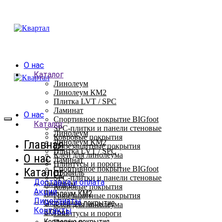
О нас
Каталог
Линолеум
Линолеум КМ2
Плитка LVT / SPC
Ламинат
О нас
Спортивное покрытие BIGfoot
Каталог
SPC-плитки и панели стеновые
Линолеум
Ковровые покрытия
Главная
Линолеум КМ2
Грязезащитные покрытия
Плитка LVT / SPC
Клей для линолеума
О нас
Ламинат
Плинтусы и пороги
Спортивное покрытие BIGfoot
Каталог
Профиль
SPC-плитки и панели стеновые
Доставка и оплата
Линолеум
Ковровые покрытия
Акции
Линолеум КМ2
Грязезащитные покрытия
Лицензиаты
Спортивное покрытие
Клей для линолеума
Контакты
BIGfoot
Плинтусы и пороги
Ковровые покрытия