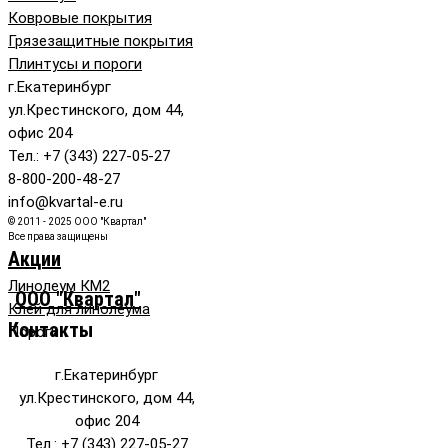
Ковровые покрытия
Грязезащитные покрытия
Плинтусы и пороги
г.Екатеринбург
ул.Крестинского, дом 44,
офис 204
Тел.: +7 (343) 227-05-27
8-800-200-48-27
info@kvartal-e.ru
© 2011 - 2025 ООО "Квартал"
Все права защищены
Акции
Линолеум КМ2
ООО "Квартал"
Клей для линолеума
Контакты
Пороги
г.Екатеринбург
ул.Крестинского, дом 44,
офис 204
Тел.: +7 (343) 227-05-27