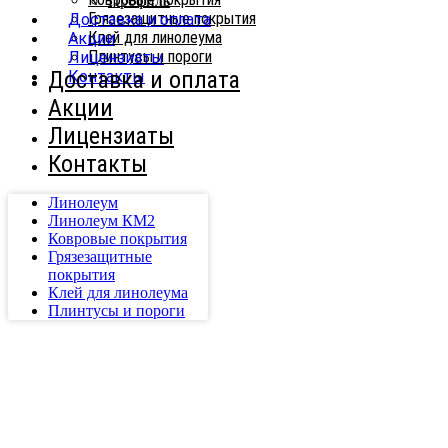
Профиль
Грязезащитные покрытия
Доставка и оплата
Клей для линолеума
Акции
Плинтусы и пороги
Лицензиаты
Доставка и оплата
Контакты
Акции
Лицензиаты
Контакты
Линолеум
Линолеум КМ2
Ковровые покрытия
Грязезащитные
покрытия
Клей для линолеума
Плинтусы и пороги