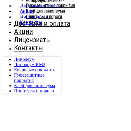
Профиль
Грязезащитные покрытия
Доставка и оплата
Клей для линолеума
Акции
Плинтусы и пороги
Лицензиаты
Доставка и оплата
Контакты
Акции
Лицензиаты
Контакты
Линолеум
Линолеум КМ2
Ковровые покрытия
Грязезащитные
покрытия
Клей для линолеума
Плинтусы и пороги