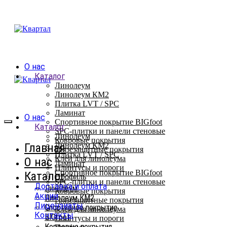
О нас
Каталог
Линолеум
Линолеум КМ2
Плитка LVT / SPC
Ламинат
О нас
Спортивное покрытие BIGfoot
Каталог
SPC-плитки и панели стеновые
Линолеум
Ковровые покрытия
Главная
Линолеум КМ2
Грязезащитные покрытия
Плитка LVT / SPC
Клей для линолеума
О нас
Ламинат
Плинтусы и пороги
Спортивное покрытие BIGfoot
Каталог
Профиль
SPC-плитки и панели стеновые
Доставка и оплата
Линолеум
Ковровые покрытия
Акции
Линолеум КМ2
Грязезащитные покрытия
Лицензиаты
Спортивное покрытие
Клей для линолеума
Контакты
BIGfoot
Плинтусы и пороги
Ковровые покрытия