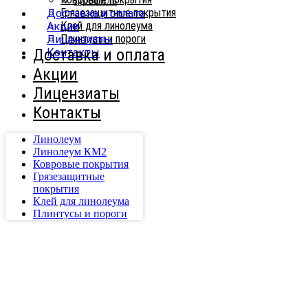
Профиль
Грязезащитные покрытия
Доставка и оплата
Клей для линолеума
Акции
Плинтусы и пороги
Лицензиаты
Доставка и оплата
Контакты
Акции
Лицензиаты
Контакты
Линолеум
Линолеум КМ2
Ковровые покрытия
Грязезащитные
покрытия
Клей для линолеума
Плинтусы и пороги