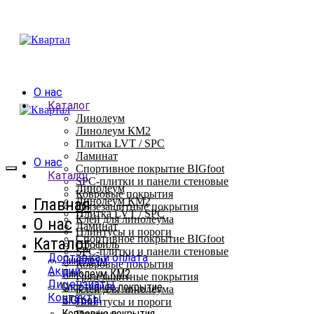
О нас
Каталог
Линолеум
Линолеум КМ2
Плитка LVT / SPC
Ламинат
О нас
Спортивное покрытие BIGfoot
Каталог
SPC-плитки и панели стеновые
Линолеум
Ковровые покрытия
Главная
Линолеум КМ2
Грязезащитные покрытия
Плитка LVT / SPC
Клей для линолеума
О нас
Ламинат
Плинтусы и пороги
Спортивное покрытие BIGfoot
Каталог
Профиль
SPC-плитки и панели стеновые
Доставка и оплата
Линолеум
Ковровые покрытия
Акции
Линолеум КМ2
Грязезащитные покрытия
Лицензиаты
Спортивное покрытие
Клей для линолеума
Контакты
BIGfoot
Плинтусы и пороги
Ковровые покрытия