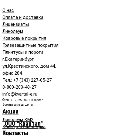
О нас
Оплата и доставка
Лицензиаты
Линолеум
Ковровые покрытия
Грязезащитные покрытия
Плинтусы и пороги
г.Екатеринбург
ул.Крестинского, дом 44,
офис 204
Тел.: +7 (343) 227-05-27
8-800-200-48-27
info@kvartal-e.ru
© 2011 - 2025 ООО "Квартал"
Все права защищены
Акции
Линолеум КМ2
ООО "Квартал"
Клей для линолеума
Контакты
Пороги