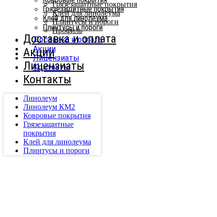
Грязезащитные покрытия
Грязезащитные покрытия
Клей для линолеума
Клей для линолеума
Плинтусы и пороги
Плинтусы и пороги
Профиль
Доставка и оплата
Доставка и оплата
Акции
Акции
Лицензиаты
Лицензиаты
Контакты
Контакты
Линолеум
Линолеум КМ2
Ковровые покрытия
Грязезащитные
покрытия
Клей для линолеума
Плинтусы и пороги