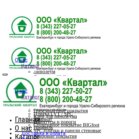
О нас
Каталог
Линолеум
Линолеум КМ2
Плитка LVT / SPC
Ламинат
О нас
Спортивное покрытие BIGfoot
Каталог
SPC-плитки и панели стеновые
Линолеум
Ковровые покрытия
Линолеум КМ2
Грязезащитные покрытия
Плитка LVT / SPC
Клей для линолеума
Главная
Ламинат
Плинтусы и пороги
Спортивное покрытие BIGfoot
О нас
Профиль
SPC-плитки и панели стеновые
Доставка и оплата
Каталог
Ковровые покрытия