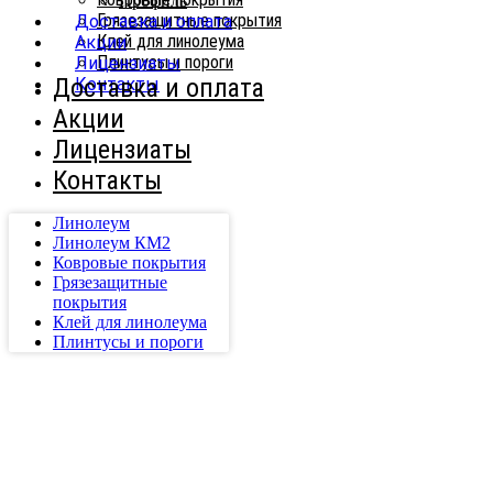
Профиль
Грязезащитные покрытия
Доставка и оплата
Клей для линолеума
Акции
Плинтусы и пороги
Лицензиаты
Доставка и оплата
Контакты
Акции
Лицензиаты
Контакты
Линолеум
Линолеум КМ2
Ковровые покрытия
Грязезащитные
покрытия
Клей для линолеума
Плинтусы и пороги