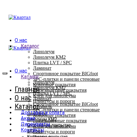
О нас
Каталог
Линолеум
Линолеум КМ2
Плитка LVT / SPC
Ламинат
О нас
Спортивное покрытие BIGfoot
Каталог
SPC-плитки и панели стеновые
Линолеум
Ковровые покрытия
Главная
Линолеум КМ2
Грязезащитные покрытия
Плитка LVT / SPC
Клей для линолеума
О нас
Ламинат
Плинтусы и пороги
Спортивное покрытие BIGfoot
Каталог
Профиль
SPC-плитки и панели стеновые
Доставка и оплата
Линолеум
Ковровые покрытия
Акции
Линолеум КМ2
Грязезащитные покрытия
Лицензиаты
Спортивное покрытие
Клей для линолеума
Контакты
BIGfoot
Плинтусы и пороги
Ковровые покрытия