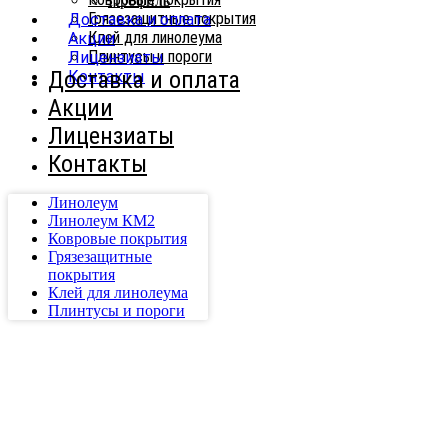
Профиль
Грязезащитные покрытия
Доставка и оплата
Клей для линолеума
Акции
Плинтусы и пороги
Лицензиаты
Доставка и оплата
Контакты
Акции
Лицензиаты
Контакты
Линолеум
Линолеум КМ2
Ковровые покрытия
Грязезащитные
покрытия
Клей для линолеума
Плинтусы и пороги