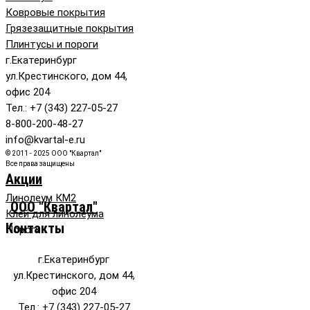
Ковровые покрытия
Грязезащитные покрытия
Плинтусы и пороги
г.Екатеринбург
ул.Крестинского, дом 44,
офис 204
Тел.: +7 (343) 227-05-27
8-800-200-48-27
info@kvartal-e.ru
© 2011 - 2025 ООО "Квартал"
Все права защищены
Акции
Линолеум КМ2
ООО "Квартал"
Клей для линолеума
Контакты
Пороги
г.Екатеринбург
ул.Крестинского, дом 44,
офис 204
Тел.: +7 (343) 227-05-27