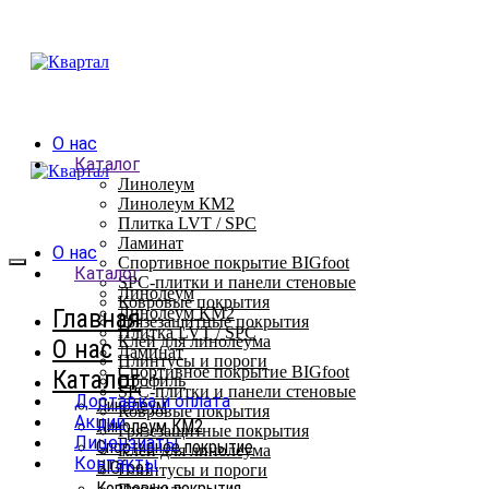
О нас
Каталог
Линолеум
Линолеум КМ2
Плитка LVT / SPC
Ламинат
О нас
Спортивное покрытие BIGfoot
Каталог
SPC-плитки и панели стеновые
Линолеум
Ковровые покрытия
Главная
Линолеум КМ2
Грязезащитные покрытия
Плитка LVT / SPC
Клей для линолеума
О нас
Ламинат
Плинтусы и пороги
Спортивное покрытие BIGfoot
Каталог
Профиль
SPC-плитки и панели стеновые
Доставка и оплата
Линолеум
Ковровые покрытия
Акции
Линолеум КМ2
Грязезащитные покрытия
Лицензиаты
Спортивное покрытие
Клей для линолеума
Контакты
BIGfoot
Плинтусы и пороги
Ковровые покрытия