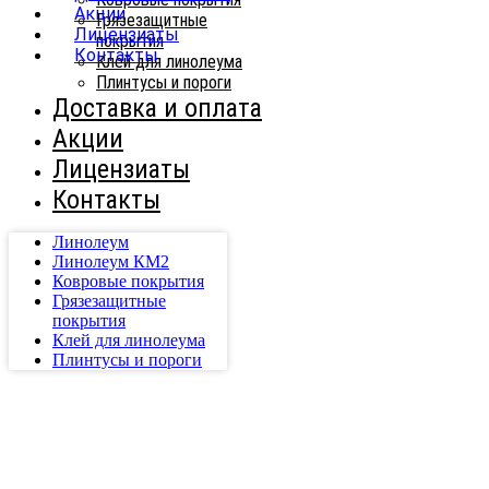
Акции
Грязезащитные
Лицензиаты
покрытия
Контакты
Клей для линолеума
Плинтусы и пороги
Доставка и оплата
Акции
Лицензиаты
Контакты
Линолеум
Линолеум КМ2
Ковровые покрытия
Грязезащитные
покрытия
Клей для линолеума
Плинтусы и пороги