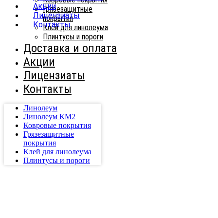
Акции
Грязезащитные
Лицензиаты
покрытия
Контакты
Клей для линолеума
Плинтусы и пороги
Доставка и оплата
Акции
Лицензиаты
Контакты
Линолеум
Линолеум КМ2
Ковровые покрытия
Грязезащитные
покрытия
Клей для линолеума
Плинтусы и пороги