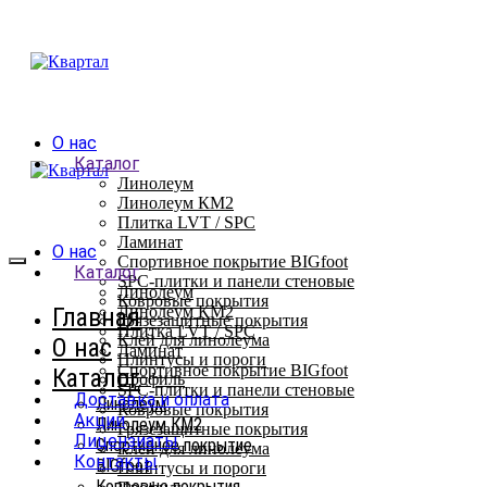
О нас
Каталог
Линолеум
Линолеум КМ2
Плитка LVT / SPC
Ламинат
О нас
Спортивное покрытие BIGfoot
Каталог
SPC-плитки и панели стеновые
Линолеум
Ковровые покрытия
Главная
Линолеум КМ2
Грязезащитные покрытия
Плитка LVT / SPC
Клей для линолеума
О нас
Ламинат
Плинтусы и пороги
Спортивное покрытие BIGfoot
Каталог
Профиль
SPC-плитки и панели стеновые
Доставка и оплата
Линолеум
Ковровые покрытия
Акции
Линолеум КМ2
Грязезащитные покрытия
Лицензиаты
Спортивное покрытие
Клей для линолеума
Контакты
BIGfoot
Плинтусы и пороги
Ковровые покрытия