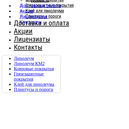
Профиль
Грязезащитные покрытия
Доставка и оплата
Клей для линолеума
Акции
Плинтусы и пороги
Лицензиаты
Доставка и оплата
Контакты
Акции
Лицензиаты
Контакты
Линолеум
Линолеум КМ2
Ковровые покрытия
Грязезащитные
покрытия
Клей для линолеума
Плинтусы и пороги