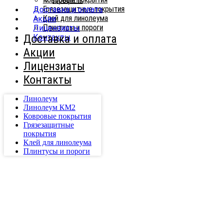
Профиль
Грязезащитные покрытия
Доставка и оплата
Клей для линолеума
Акции
Плинтусы и пороги
Лицензиаты
Доставка и оплата
Контакты
Акции
Лицензиаты
Контакты
Линолеум
Линолеум КМ2
Ковровые покрытия
Грязезащитные
покрытия
Клей для линолеума
Плинтусы и пороги