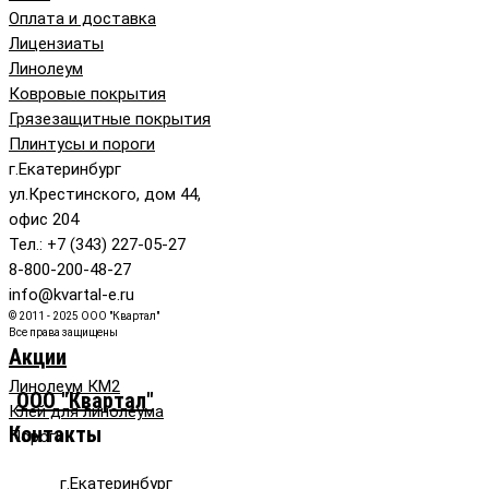
Оплата и доставка
Лицензиаты
Линолеум
Ковровые покрытия
Грязезащитные покрытия
Плинтусы и пороги
г.Екатеринбург
ул.Крестинского, дом 44,
офис 204
Тел.: +7 (343) 227-05-27
8-800-200-48-27
info@kvartal-e.ru
© 2011 - 2025 ООО "Квартал"
Все права защищены
Акции
Линолеум КМ2
ООО "Квартал"
Клей для линолеума
Контакты
Пороги
г.Екатеринбург