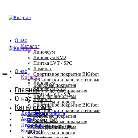
О нас
Каталог
Линолеум
Линолеум КМ2
Плитка LVT / SPC
Ламинат
О нас
Спортивное покрытие BIGfoot
Каталог
SPC-плитки и панели стеновые
Линолеум
Ковровые покрытия
Главная
Линолеум КМ2
Грязезащитные покрытия
Плитка LVT / SPC
Клей для линолеума
О нас
Ламинат
Плинтусы и пороги
Спортивное покрытие BIGfoot
Каталог
Профиль
SPC-плитки и панели стеновые
Доставка и оплата
Линолеум
Ковровые покрытия
Акции
Линолеум КМ2
Грязезащитные покрытия
Лицензиаты
Спортивное покрытие
Клей для линолеума
Контакты
BIGfoot
Плинтусы и пороги
Ковровые покрытия