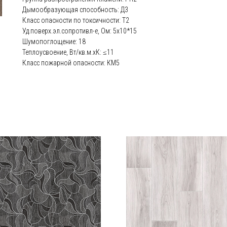
Дымообразующая способность: Д3
Класс опасности по токсичности: Т2
Уд.поверх.эл.сопротивл-е, Ом: 5х10*15
Шумопоглощение: 18
Теплоусвоение, Вт/кв.м.хК: ≤11
Класс пожарной опасности: КМ5