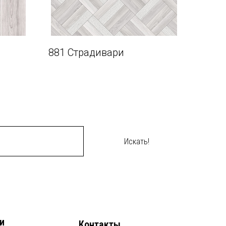
881 Страдивари
Искать!
и
Контакты