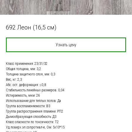
692 Леон (16,5 см)
Узнать цену
Класс применения: 23/31/32
Общая толщина, мм: 3,2
Толщина защитного слоя, мм: 0,3
Вес, кг: 2,3
Абс. ост. деформация: ≤0,8
Стабильность линейных размеров: 0,04
Истираемость, мкм: 26
Использование для теплых полов: Да
Группа воспламеняемости: В3
Группа распространения пламени: РП2
Дымообразующая способность: Д3
Класс опасности по токсичности: Т2
Уд.поверх.эл.сопротивл-е, Ом: 5х10*15