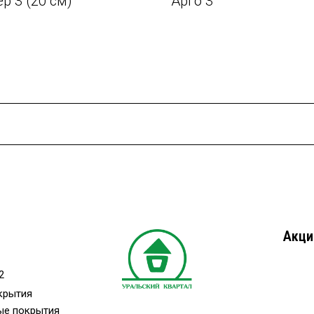
ер 3 (20 см)
Арго 3
Акци
2
крытия
ые покрытия