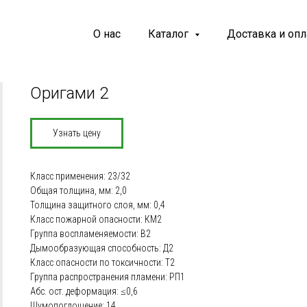
О нас
Каталог
Доставка и опл
Оригами 2
Узнать цену
Класс применения: 23/32
Общая толщина, мм: 2,0
Толщина защитного слоя, мм: 0,4
Класс пожарной опасности: КМ2
Группа воспламеняемости: В2
Дымообразующая способность: Д2
Класс опасности по токсичности: Т2
Группа распространения пламени: РП1
Абс. ост. деформация: ≤0,6
Шумопоглощение: 14