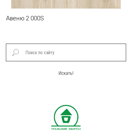
Авеню 2 000S
Фо
Искать!