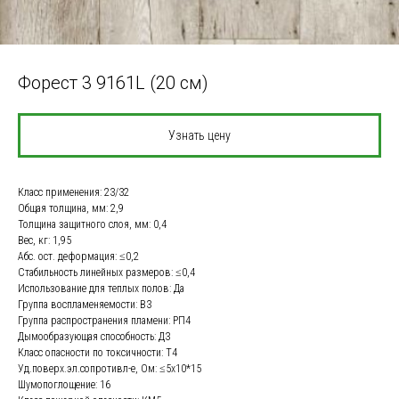
Форест 3 9161L (20 см)
Узнать цену
Класс применения: 23/32
Общая толщина, мм: 2,9
Толщина защитного слоя, мм: 0,4
Вес, кг: 1,95
Абс. ост. деформация: ≤0,2
Стабильность линейных размеров: ≤0,4
Использование для теплых полов: Да
Группа воспламеняемости: В3
Группа распространения пламени: РП4
Дымообразующая способность: Д3
Класс опасности по токсичности: Т4
Уд.поверх.эл.сопротивл-е, Ом: ≤5х10*15
Шумопоглощение: 16