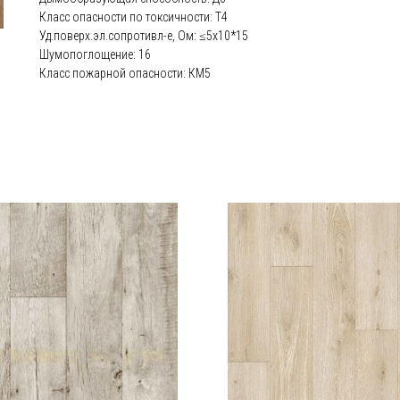
Класс опасности по токсичности: Т4
Уд.поверх.эл.сопротивл-е, Ом: ≤5х10*15
Шумопоглощение: 16
Класс пожарной опасности: КМ5