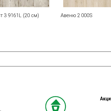
т 3 9161L (20 см)
Авеню 2 000S
Акци