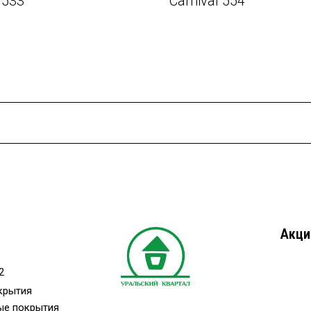
 533
Carnival 554
Акци
2
крытия
ые покрытия