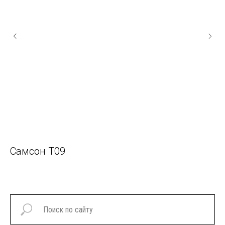
Самсон T09
В