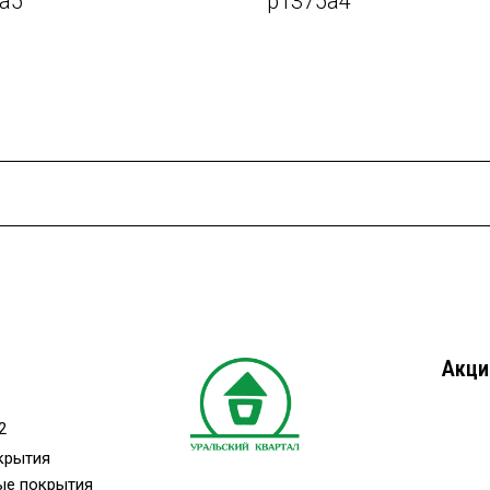
a5
p1375a4
Акци
2
крытия
ые покрытия