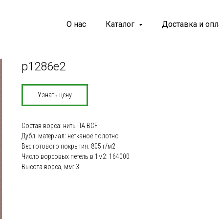
О нас
Каталог
Доставка и опл
p1286e2
Узнать цену
Состав ворса: нить ПА BCF
Дубл. материал: нетканое полотно
Вес готового покрытия: 805 г/м2
Число ворсовых петель в 1м2: 164000
Высота ворса, мм: 3