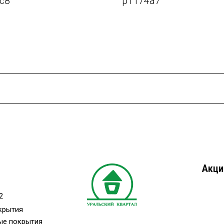
c8
p1174a7
Акци
2
крытия
ые покрытия