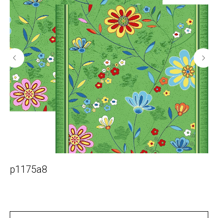
p1175a8
p