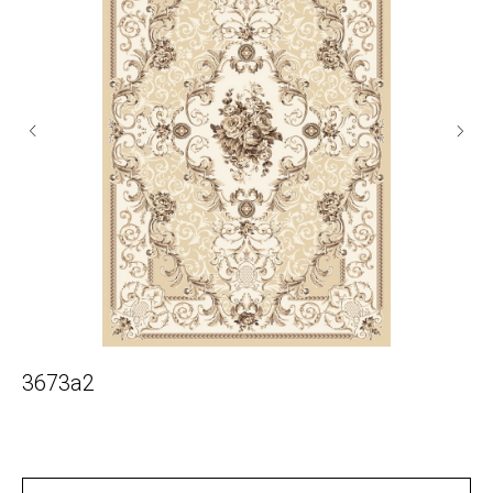
3673a2
2