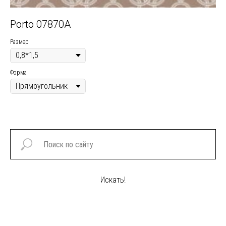
Porto 07870A
R
Размер
Раз
Форма
Фор
Искать!