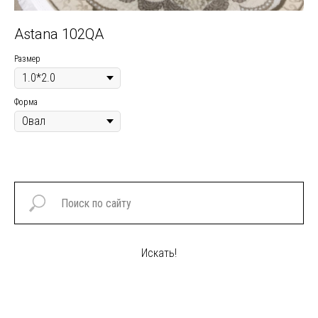
Astana 102QA
R
Размер
Раз
Форма
Фор
Искать!